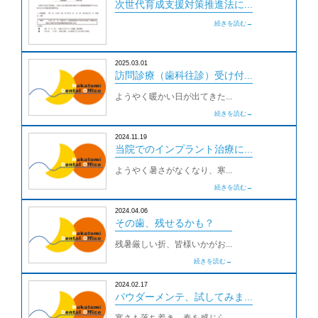
次世代育成支援対策推進法に...
続きを読む→
2025.03.01
訪問診療（歯科往診）受け付...
ようやく暖かい日が出てきた...
続きを読む→
2024.11.19
当院でのインプラント治療に...
ようやく暑さがなくなり、寒...
続きを読む→
2024.04.06
その歯、残せるかも？
残暑厳しい折、皆様いかがお...
続きを読む→
2024.02.17
パウダーメンテ、試してみま...