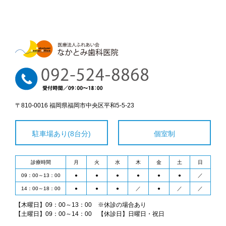
〒810-0016 福岡県福岡市中央区平和5-5-23
駐車場あり(8台分)
個室制
診療時間
月
火
水
木
金
土
日
09：00～13：00
●
●
●
●
●
●
／
14：00～18：00
●
●
●
／
●
／
／
【木曜日】09：00～13：00 ※休診の場合あり
【土曜日】09：00～14：00 【休診日】日曜日・祝日